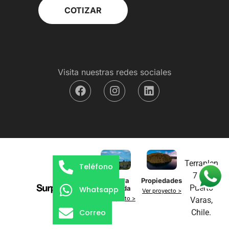
Visita nuestras redes sociales
Terraplen
Teléfono
701,
Reserva
Propiedades
Puerto
Tegualda
Whatsapp
Ver proyecto >
Ver proyecto >
Varas,
Chile.
Correo